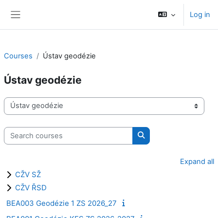
Skip to main content
Log in
Side panel
Courses
Ústav geodézie
Ústav geodézie
Course categories
Search courses
Search courses
Expand all
CŽV SŽ
CŽV ŘSD
BEA003 Geodézie 1 ZS 2026_27