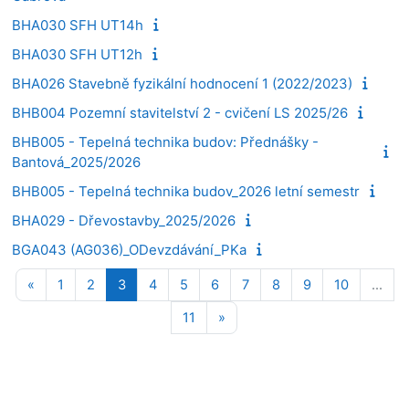
BHA030 SFH UT14h
BHA030 SFH UT12h
BHA026 Stavebně fyzikální hodnocení 1 (2022/2023)
BHB004 Pozemní stavitelství 2 - cvičení LS 2025/26
BHB005 - Tepelná technika budov: Přednášky -
Bantová_2025/2026
BHB005 - Tepelná technika budov_2026 letní semestr
BHA029 - Dřevostavby_2025/2026
BGA043 (AG036)_ODevzdávání_PKa
Předchozí stránka
Stránka 1
Stránka 2
Stránka 3
Stránka 4
Stránka 5
Stránka 6
Stránka 7
Stránka 8
Stránka 9
Stránka 1
«
1
2
3
4
5
6
7
8
9
10
…
Stránka 11
Další stránka
11
»