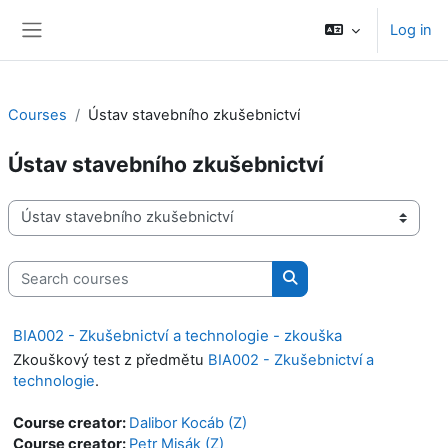
Skip to main content
Log in
Side panel
Courses
Ústav stavebního zkušebnictví
Ústav stavebního zkušebnictví
Course categories
Search courses
Search courses
BIA002 - Zkušebnictví a technologie - zkouška
Zkouškový test z předmětu
BIA002 - Zkušebnictví a
technologie
.
Course creator:
Dalibor Kocáb (Z)
Course creator:
Petr Misák (Z)