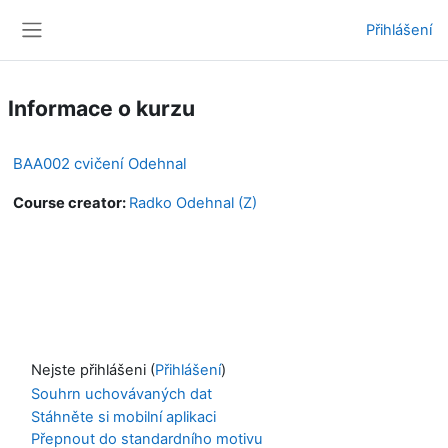
Přejít k hlavnímu obsahu
Přihlášení
Boční panel
Informace o kurzu
BAA002 cvičení Odehnal
Course creator:
Radko Odehnal (Z)
Nejste přihlášeni (
Přihlášení
)
Souhrn uchovávaných dat
Stáhněte si mobilní aplikaci
Přepnout do standardního motivu