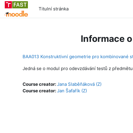
Přejít k hlavnímu obsahu
Titulní stránka
Informace o
BAA013 Konstruktivní geometrie pro kombinované s
Jedná se o modul pro odevzdávání testů z předmětu
Course creator:
Jana Slaběňáková (Z)
Course creator:
Jan Šafařík (Z)