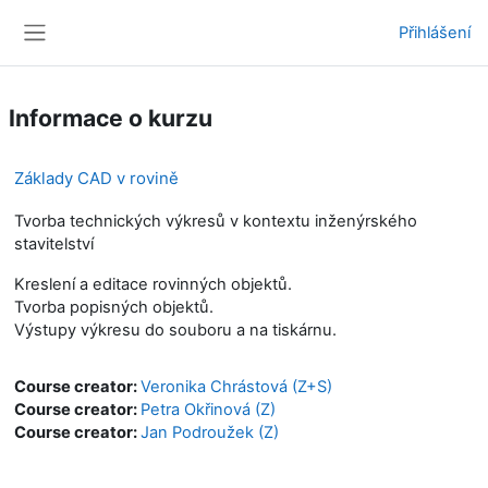
Přejít k hlavnímu obsahu
Přihlášení
Boční panel
Informace o kurzu
Základy CAD v rovině
Tvorba technických výkresů v kontextu inženýrského
stavitelství
Kreslení a editace rovinných objektů.
Tvorba popisných objektů.
Výstupy výkresu do souboru a na tiskárnu.
Course creator:
Veronika Chrástová (Z+S)
Course creator:
Petra Okřinová (Z)
Course creator:
Jan Podroužek (Z)