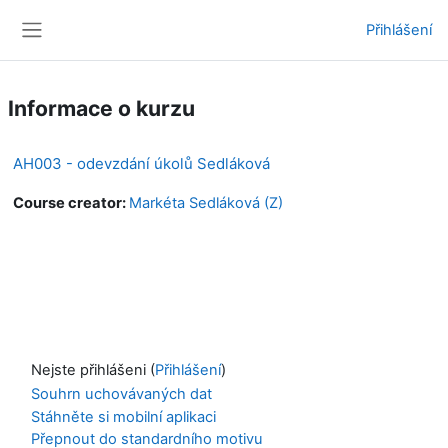
Přejít k hlavnímu obsahu
Přihlášení
Boční panel
Informace o kurzu
AH003 - odevzdání úkolů Sedláková
Course creator:
Markéta Sedláková (Z)
Nejste přihlášeni (
Přihlášení
)
Souhrn uchovávaných dat
Stáhněte si mobilní aplikaci
Přepnout do standardního motivu