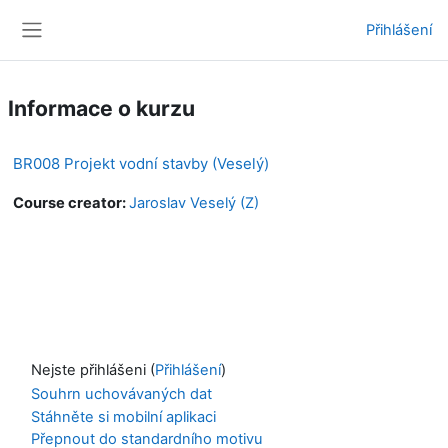
Přejít k hlavnímu obsahu
Přihlášení
Boční panel
Informace o kurzu
BR008 Projekt vodní stavby (Veselý)
Course creator:
Jaroslav Veselý (Z)
Nejste přihlášeni (
Přihlášení
)
Souhrn uchovávaných dat
Stáhněte si mobilní aplikaci
Přepnout do standardního motivu