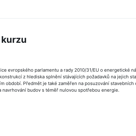
 kurzu
ce evropského parlamentu a rady 2010/31/EU o energetické ná
nstrukcí z hlediska splnění stávajících požadavků na jejich stav
mním období. Předmět je také zaměřen na posuzování stavebních 
a navrhování budov s téměř nulovou spotřebou energie.