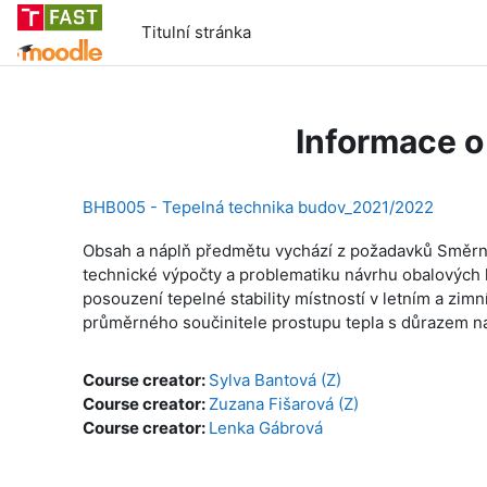
Přejít k hlavnímu obsahu
Titulní stránka
Informace o
BHB005 - Tepelná technika budov_2021/2022
Obsah a náplň předmětu vychází z požadavků Směrni
technické výpočty a problematiku návrhu obalových ko
posouzení tepelné stability místností v letním a zi
průměrného součinitele prostupu tepla s důrazem n
Course creator:
Sylva Bantová (Z)
Course creator:
Zuzana Fišarová (Z)
Course creator:
Lenka Gábrová