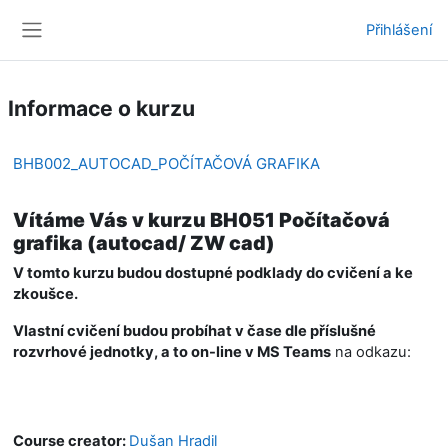
Přejít k hlavnímu obsahu
Přihlášení
Boční panel
Informace o kurzu
BHB002_AUTOCAD_POČÍTAČOVÁ GRAFIKA
Vítáme Vás v kurzu BH051 Počítačová
grafika (autocad/ ZW cad)
V tomto kurzu budou dostupné podklady do cvičení a ke
zkoušce.
Vlastní cvičení budou probíhat v čase dle příslušné
rozvrhové jednotky, a to on-line v MS Teams
na odkazu:
Course creator:
Dušan Hradil