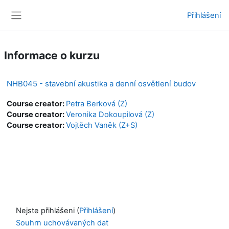
Přejít k hlavnímu obsahu
Přihlášení
Boční panel
Informace o kurzu
NHB045 - stavební akustika a denní osvětlení budov
Course creator:
Petra Berková (Z)
Course creator:
Veronika Dokoupilová (Z)
Course creator:
Vojtěch Vaněk (Z+S)
Nejste přihlášeni (
Přihlášení
)
Souhrn uchovávaných dat