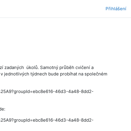
Přihlášení
erzí zadaných úkolů. Samotný průběh cvičení a
 v jednotlivých týdnech bude probíhat na společném
C3%25A9?groupId=ebc8e616-46d3-4a48-8dd2-
de:
C3%25A9?groupId=ebc8e616-46d3-4a48-8dd2-