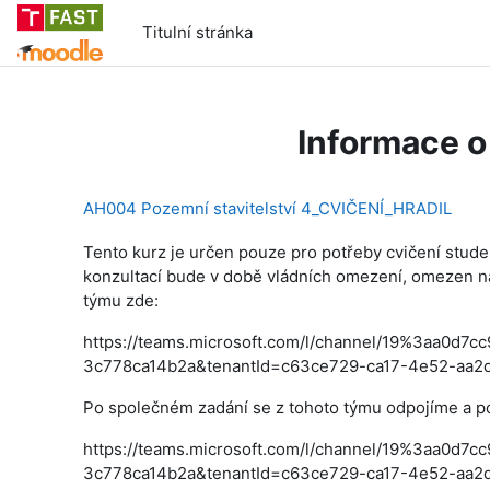
Přejít k hlavnímu obsahu
Titulní stránka
Informace o
AH004 Pozemní stavitelství 4_CVIČENÍ_HRADIL
Tento kurz je určen pouze pro potřeby cvičení stude
konzultací bude v době vládních omezení, omezen na
týmu zde:
https://teams.microsoft.com/l/channel/19%3aa0
3c778ca14b2a&tenantId=c63ce729-ca17-4e52-aa
Po společném zadání se z tohoto týmu odpojíme a p
https://teams.microsoft.com/l/channel/19%3aa0
3c778ca14b2a&tenantId=c63ce729-ca17-4e52-aa