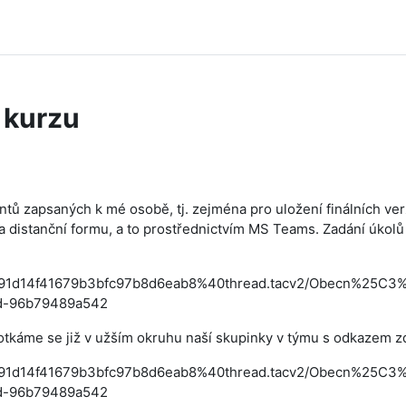
 kurzu
ntů zapsaných k mé osobě, tj. zejména pro uložení finálních v
 distanční formu, a to prostřednictvím MS Teams. Zadání úkolů
d7cc91d14f41679b3bfc97b8d6eab8%40thread.tacv2/Obecn%25
2d-96b79489a542
otkáme se již v užším okruhu naší skupinky v týmu s odkazem z
d7cc91d14f41679b3bfc97b8d6eab8%40thread.tacv2/Obecn%25
2d-96b79489a542