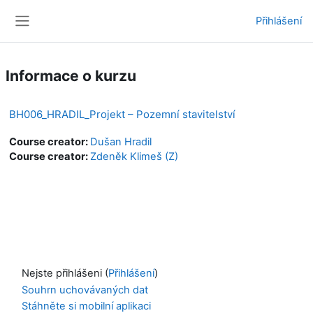
Přejít k hlavnímu obsahu
Přihlášení
Boční panel
Informace o kurzu
BH006_HRADIL_Projekt – Pozemní stavitelství
Course creator:
Dušan Hradil
Course creator:
Zdeněk Klimeš (Z)
Nejste přihlášeni (
Přihlášení
)
Souhrn uchovávaných dat
Stáhněte si mobilní aplikaci