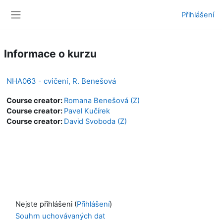
Přejít k hlavnímu obsahu
Přihlášení
Boční panel
Informace o kurzu
NHA063 - cvičení, R. Benešová
Course creator:
Romana Benešová (Z)
Course creator:
Pavel Kučírek
Course creator:
David Svoboda (Z)
Nejste přihlášeni (
Přihlášení
)
Souhrn uchovávaných dat