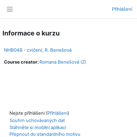
Přejít k hlavnímu obsahu
Přihlášení
Boční panel
Informace o kurzu
NHB048 - cvičení, R. Benešová
Course creator:
Romana Benešová (Z)
Nejste přihlášeni (
Přihlášení
)
Souhrn uchovávaných dat
Stáhněte si mobilní aplikaci
Přepnout do standardního motivu