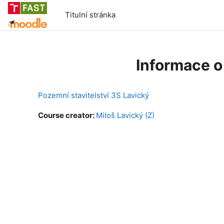
Přejít k hlavnímu obsahu
Titulní stránka
Informace o
Pozemní stavitelství 3S Lavický
Course creator:
Miloš Lavický (Z)