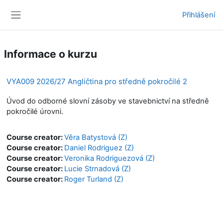
Přejít k hlavnímu obsahu
Přihlášení
Boční panel
Informace o kurzu
VYA009 2026/27 Angličtina pro středně pokročilé 2
Úvod do odborné slovní zásoby ve stavebnictví na středně
pokročilé úrovni.
Course creator:
Věra Batystová (Z)
Course creator:
Daniel Rodriguez (Z)
Course creator:
Veronika Rodriguezová (Z)
Course creator:
Lucie Strnadová (Z)
Course creator:
Roger Turland (Z)