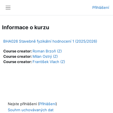
Přejít k hlavnímu obsahu
Přihlášení
Boční panel
Informace o kurzu
BHA026 Stavebně fyzikální hodnocení 1 (2025/2026)
Course creator:
Roman Brzoň (Z)
Course creator:
Milan Ostrý (Z)
Course creator:
František Vlach (Z)
Nejste přihlášeni (
Přihlášení
)
Souhrn uchovávaných dat