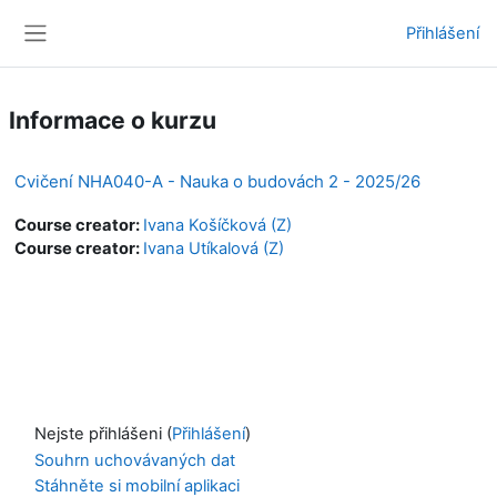
Přejít k hlavnímu obsahu
Přihlášení
Boční panel
Informace o kurzu
Cvičení NHA040-A - Nauka o budovách 2 - 2025/26
Course creator:
Ivana Košíčková (Z)
Course creator:
Ivana Utíkalová (Z)
Nejste přihlášeni (
Přihlášení
)
Souhrn uchovávaných dat
Stáhněte si mobilní aplikaci