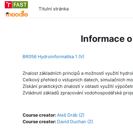
Přejít k hlavnímu obsahu
Titulní stránka
Informace o
BR056 Hydroinformatika 1 (V)
Znalost základních principů a možností využití hydr
Celkový přehled o vstupních datech, simulačních mo
Získání praktických znalostí v oblasti využítí výpoče
Zvládnutí základů zpracování vodohospodářské proj
Course creator:
Aleš Dráb (Z)
Course creator:
David Duchan (Z)