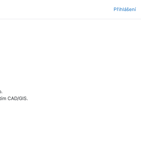
Přihlášení
b.
tím CAD/GIS.