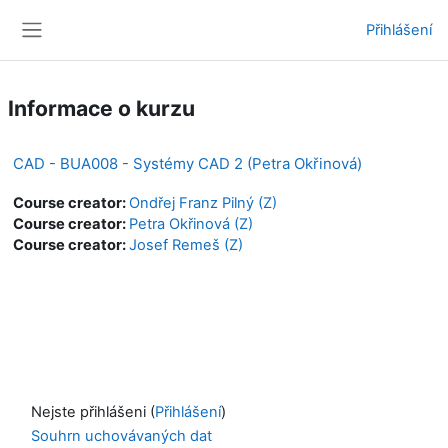
Přejít k hlavnímu obsahu
Přihlášení
Boční panel
Informace o kurzu
CAD - BUA008 - Systémy CAD 2 (Petra Okřinová)
Course creator:
Ondřej Franz Pilný (Z)
Course creator:
Petra Okřinová (Z)
Course creator:
Josef Remeš (Z)
Nejste přihlášeni (
Přihlášení
)
Souhrn uchovávaných dat