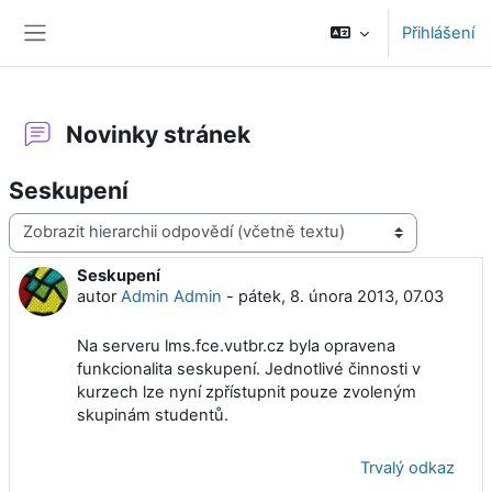
Přejít k hlavnímu obsahu
Přihlášení
Boční panel
Novinky stránek
Seskupení
Režim zobrazení
Seskupení
Počet odpovědí: 0
autor
Admin Admin
-
pátek, 8. února 2013, 07.03
Na serveru lms.fce.vutbr.cz byla opravena
funkcionalita seskupení. Jednotlivé činnosti v
kurzech lze nyní zpřístupnit pouze zvoleným
skupinám studentů.
Trvalý odkaz