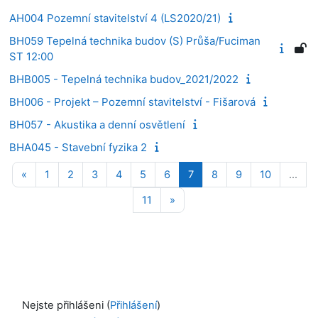
AH004 Pozemní stavitelství 4 (LS2020/21)
BH059 Tepelná technika budov (S) Průša/Fuciman
ST 12:00
BHB005 - Tepelná technika budov_2021/2022
BH006 - Projekt – Pozemní stavitelství - Fišarová
BH057 - Akustika a denní osvětlení
BHA045 - Stavební fyzika 2
Předchozí stránka
Stránka 1
Stránka 2
Stránka 3
Stránka 4
Stránka 5
Stránka 6
Stránka 7
Stránka 8
Stránka 9
Stránka 1
«
1
2
3
4
5
6
7
8
9
10
…
Stránka 11
Další stránka
11
»
Nejste přihlášeni (
Přihlášení
)