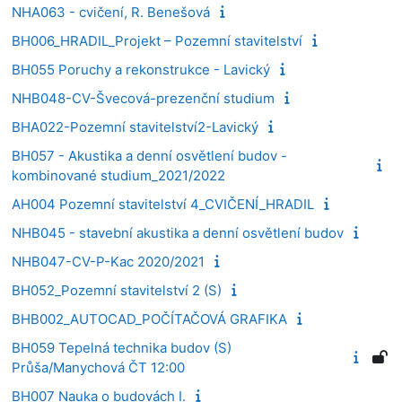
NHA063 - cvičení, R. Benešová
BH006_HRADIL_Projekt – Pozemní stavitelství
BH055 Poruchy a rekonstrukce - Lavický
NHB048-CV-Švecová-prezenční studium
BHA022-Pozemní stavitelství2-Lavický
BH057 - Akustika a denní osvětlení budov -
kombinované studium_2021/2022
AH004 Pozemní stavitelství 4_CVIČENÍ_HRADIL
NHB045 - stavební akustika a denní osvětlení budov
NHB047-CV-P-Kac 2020/2021
BH052_Pozemní stavitelství 2 (S)
BHB002_AUTOCAD_POČÍTAČOVÁ GRAFIKA
BH059 Tepelná technika budov (S)
Průša/Manychová ČT 12:00
BH007 Nauka o budovách I.