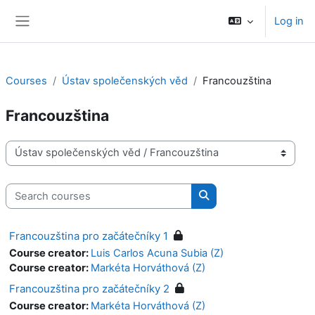
Skip to main content
Log in
Side panel
Courses
Ústav společenských věd
Francouzština
Francouzština
Course categories
Search courses
Search courses
Francouzština pro začátečníky 1
Course creator:
Luis Carlos Acuna Subia (Z)
Course creator:
Markéta Horváthová (Z)
Francouzština pro začátečníky 2
Course creator:
Markéta Horváthová (Z)