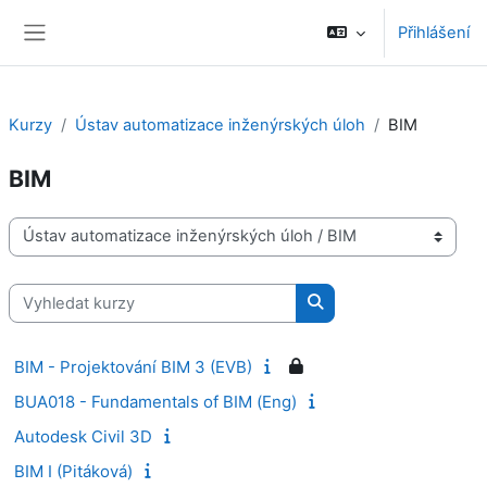
Přejít k hlavnímu obsahu
Přihlášení
Boční panel
Kurzy
Ústav automatizace inženýrských úloh
BIM
BIM
Kategorie kurzů
Vyhledat kurzy
Vyhledat kurzy
BIM - Projektování BIM 3 (EVB)
BUA018 - Fundamentals of BIM (Eng)
Autodesk Civil 3D
BIM I (Pitáková)