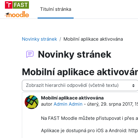
Přejít k hlavnímu obsahu
Titulní stránka
Novinky stránek
Mobilní aplikace aktivována
Novinky stránek
Mobilní aplikace aktivová
Režim zobrazení
Mobilní aplikace aktivována
Počet odpovědí: 0
autor
Admin Admin
-
úterý, 29. srpna 2017, 
Na FAST Moodle můžete přistupovat i přes ap
tt
Aplikace je dostupná pro iOS a Android: h