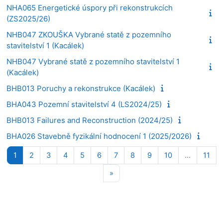
NHA065 Energetické úspory při rekonstrukcích
(ZS2025/26)
NHB047 ZKOUŠKA Vybrané statě z pozemního
stavitelství 1 (Kacálek)
NHB047 Vybrané statě z pozemního stavitelství 1
(Kacálek)
BHB013 Poruchy a rekonstrukce (Kacálek)
BHA043 Pozemní stavitelství 4 (LS2024/25)
BHB013 Failures and Reconstruction (2024/25)
BHA026 Stavebně fyzikální hodnocení 1 (2025/2026)
Stránka 1
Stránka 2
Stránka 3
Stránka 4
Stránka 5
Stránka 6
Stránka 7
Stránka 8
Stránka 9
Stránka 10
Str
1
2
3
4
5
6
7
8
9
10
…
11
Další stránka
»