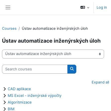
Skip to main content
Log in
Side panel
Courses
Ústav automatizace inženýrských úloh
Ústav automatizace inženýrských úloh
Course categories
Search courses
Search courses
Expand all
CAD aplikace
MS Excel - inženýrské výpočty
Algoritmizace
BIM