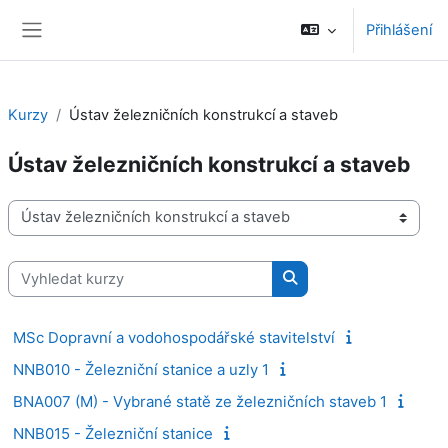
Přejít k hlavnímu obsahu
Přihlášení
Boční panel
Kurzy
Ústav železničních konstrukcí a staveb
Ústav železničních konstrukcí a staveb
Kategorie kurzů
Vyhledat kurzy
Vyhledat kurzy
MSc Dopravní a vodohospodářské stavitelství
NNB010 - Železniční stanice a uzly 1
BNA007 (M) - Vybrané statě ze železničních staveb 1
NNB015 - Železniční stanice