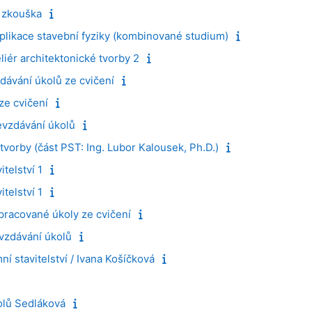
 zkouška
plikace stavební fyziky (kombinované studium)
ér architektonické tvorby 2
ávání úkolů ze cvičení
ze cvičení
vzdávání úkolů
 tvorby (část PST: Ing. Lubor Kalousek, Ph.D.)
telství 1
telství 1
pracované úkoly ze cvičení
vzdávání úkolů
í stavitelství / Ivana Košíčková
olů Sedláková