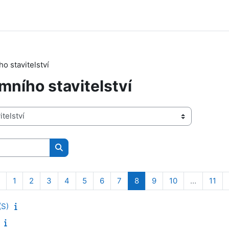
o stavitelství
ního stavitelství
Vyhledat kurzy
Předchozí stránka
Stránka 1
Stránka 2
Stránka 3
Stránka 4
Stránka 5
Stránka 6
Stránka 7
Stránka 8
Stránka 9
Stránka 10
Str
1
2
3
4
5
6
7
8
9
10
…
11
(S)