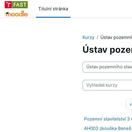
Přejít k hlavnímu obsahu
Titulní stránka
Kurzy
Ústav pozemníh
Ústav pozem
Kategorie kurzů
Vyhledat kurzy
«
Pozemní stavitelství 3 
AH003 zkouška Beneš