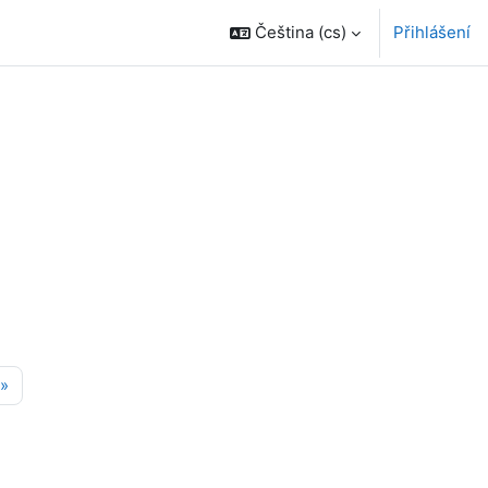
Čeština ‎(cs)‎
Přihlášení
ánka 11
Další stránka
»