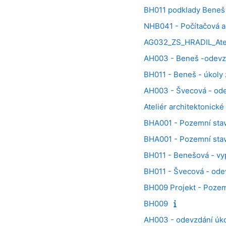
BH011 podklady Beneš
NHB041 - Počítačová a
AG032_ZS_HRADIL_Ateli
AH003 - Beneš -odevzd
BH011 - Beneš - úkoly 
AH003 - Švecová - ode
Ateliér architektonické
BHA001 - Pozemní stavi
BHA001 - Pozemní stavi
BH011 - Benešová - vy
BH011 - Švecová - ode
BH009 Projekt - Pozemn
BH009
AH003 - odevzdání úk